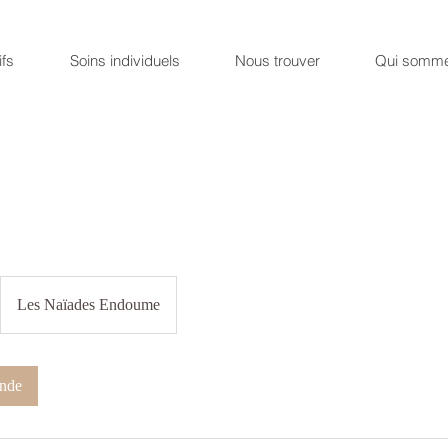
ifs
Soins individuels
Nous trouver
Qui somme
Les Naïades Endoume
nde