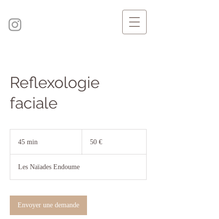
Reflexologie
faciale
50
euros
45 min
4
50 €
5
m
Les Naïades Endoume
i
n
Envoyer une demande